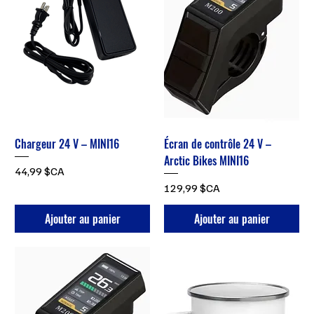
Chargeur 24 V – MINI16
Écran de contrôle 24 V –
Arctic Bikes MINI16
Prix
44,99 $CA
Prix
129,99 $CA
Ajouter au panier
Ajouter au panier