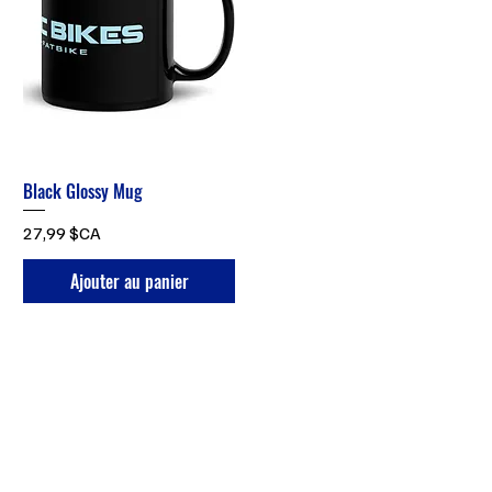
Black Glossy Mug
Prix
27,99 $CA
Ajouter au panier